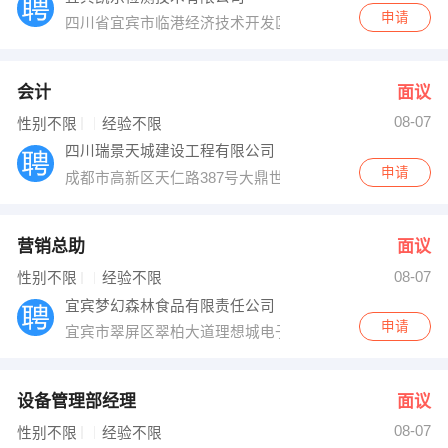
申请
四川省宜宾市临港经济技术开发区长江北路西段附三段13
会计
面议
08-07
性别不限
经验不限
四川瑞景天城建设工程有限公司
申请
成都市高新区天仁路387号大鼎世纪广场3
营销总助
面议
08-07
性别不限
经验不限
宜宾梦幻森林食品有限责任公司
申请
宜宾市翠屏区翠柏大道理想城电子商务产业园7楼11号。
设备管理部经理
面议
08-07
性别不限
经验不限