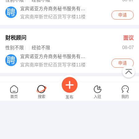
性别不限
经验不限
宜宾诺亚方舟商务秘书服务有限公司
申请
宜宾南岸新世纪百货写字楼11楼
财税顾问
面议
08-07
性别不限
经验不限
宜宾诺亚方舟商务秘书服务有限公司
申请
宜宾南岸新世纪百货写字楼11楼
销售经理
面议
08-07
性别不限
经验不限
首页
搜索
入驻
我的
发布
宜宾梦幻森林食品有限责任公司
申请
宜宾市翠屏区翠柏大道理想城电子商务产业园7楼11号。
会计
面议