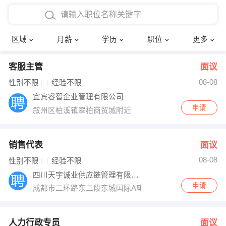
4000-5000元
本科
行政后勤
建筑装潢
确定
区域
月薪
学历
职位
更多
5000-8000元
硕士
销售岗位
教师
客服主管
面议
8000-12000元
博士
文员
护士
08-08
性别不限
经验不限
12000-20000元
财务会计
传单派发
宜宾睿智企业管理有限公司
申请
叙州区柏溪镇翠柏商贸城附近
其他
超市零售
促销导购
网络IT
保健按摩
销售代表
面议
08-08
性别不限
经验不限
快递员
前台接待
四川天宇诚业供应链管理有限公司
申请
成都市二环路东二段东城国际A座17楼1701号（甲级写楼
收银员
技术员/工程师
水电/机修
部门经理
人力行政专员
面议