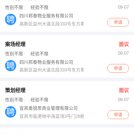
08-07
出纳
保险
性别不限
经验不限
四川邦泰物业服务有限公司
编辑
法律
申请
高新区益州大道北段333号东方希望中心22楼
保洁
贸易采购
案场经理
面议
跟单
理财顾问
08-07
性别不限
经验不限
四川邦泰物业服务有限公司
其他职位
申请
高新区益州大道北段333号东方希望中心22楼
策划经理
面议
08-07
性别不限
经验不限
宜宾奥锐思商业管理有限公司
申请
宜宾市临港地中海蓝湾3号门28栋2号