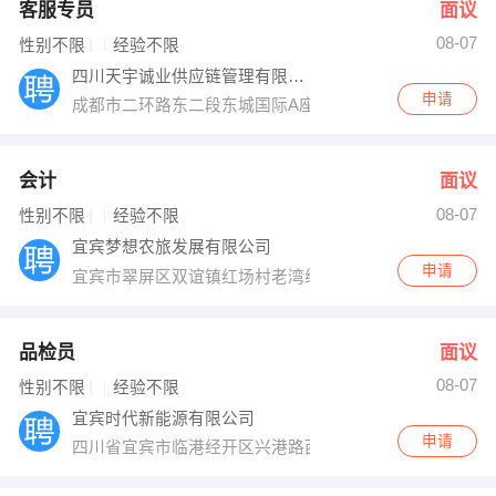
客服专员
面议
08-07
性别不限
经验不限
四川天宇诚业供应链管理有限公司
申请
成都市二环路东二段东城国际A座17楼1701号（甲级写楼
会计
面议
08-07
性别不限
经验不限
宜宾梦想农旅发展有限公司
申请
宜宾市翠屏区双谊镇红场村老湾组42号
品检员
面议
08-07
性别不限
经验不限
宜宾时代新能源有限公司
申请
四川省宜宾市临港经开区兴港路西段134号12栋